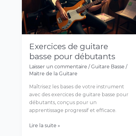
pour
débutants
Exercices de guitare
basse pour débutants
Laisser un commentaire
/
Guitare Basse
/
Maitre de la Guitare
Maîtrisez les bases de votre instrument
avec des exercices de guitare basse pour
débutants, conçus pour un
apprentissage progressif et efficace.
Lire la suite »