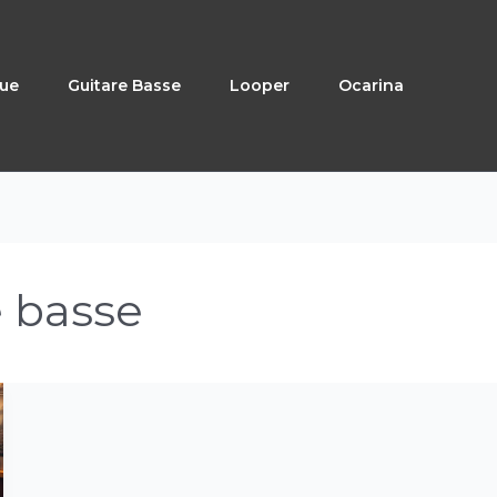
que
Guitare Basse
Looper
Ocarina
e basse