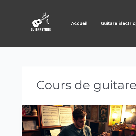
Aller
au
contenu
Accueil
Guitare Électri
Cours de guitar
Exercices
de
guitare
basse