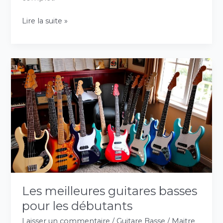
Lire la suite »
Les
meilleures
guitares
basses
pour
les
débutants
Les meilleures guitares basses
pour les débutants
Laisser un commentaire
/
Guitare Basse
/
Maitre