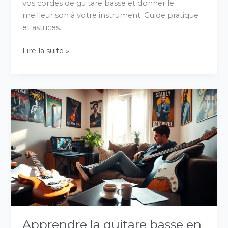
vos cordes de guitare basse et donner le
meilleur son à votre instrument. Guide pratique
et astuces.
Lire la suite »
Apprendre
la
guitare
basse
en
ligne
:
nos
conseils
Apprendre la guitare basse en