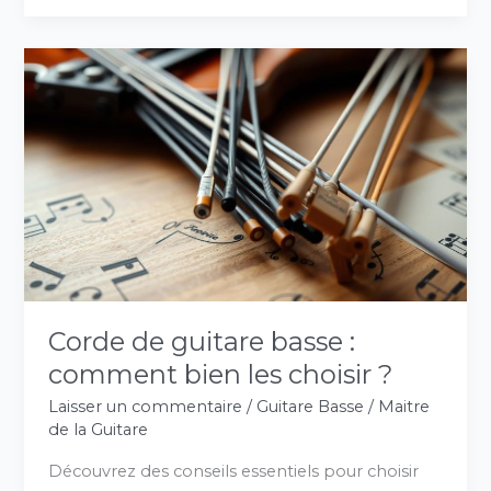
Corde
de
guitare
basse
:
comment
bien
les
choisir
?
Corde de guitare basse :
comment bien les choisir ?
Laisser un commentaire
/
Guitare Basse
/
Maitre
de la Guitare
Découvrez des conseils essentiels pour choisir