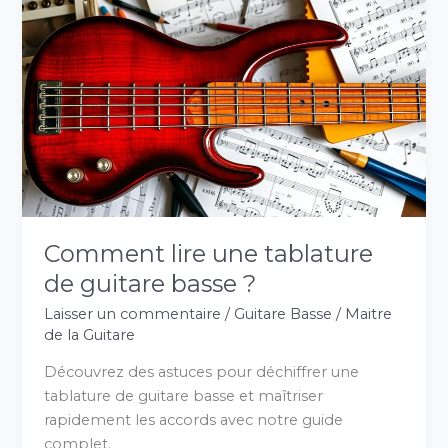
lire
une
tablature
de
guitare
basse
?
Comment lire une tablature
de guitare basse ?
Laisser un commentaire
/
Guitare Basse
/
Maitre
de la Guitare
Découvrez des astuces pour déchiffrer une
tablature de guitare basse et maîtriser
rapidement les accords avec notre guide
complet.