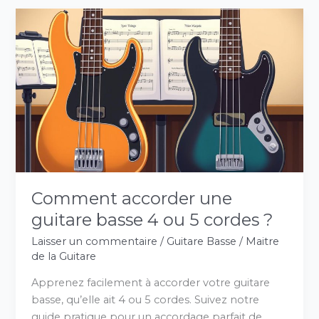
Comment
accorder
une
guitare
basse
4
ou
5
cordes
?
Comment accorder une
guitare basse 4 ou 5 cordes ?
Laisser un commentaire
/
Guitare Basse
/
Maitre
de la Guitare
Apprenez facilement à accorder votre guitare
basse, qu’elle ait 4 ou 5 cordes. Suivez notre
guide pratique pour un accordage parfait de