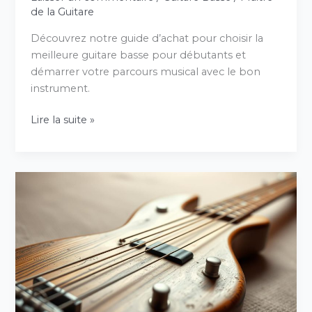
de la Guitare
Découvrez notre guide d’achat pour choisir la
meilleure guitare basse pour débutants et
démarrer votre parcours musical avec le bon
instrument.
Lire la suite »
Guitare
basse
d’occasion
:
comment
bien
acheter
?