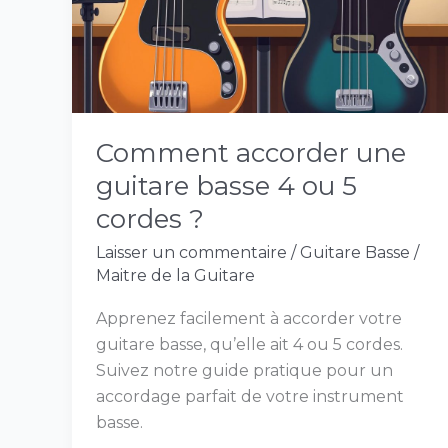
basse
4
ou
5
cordes
?
Comment accorder une
guitare basse 4 ou 5
cordes ?
Laisser un commentaire
/
Guitare Basse
/
Maitre de la Guitare
Apprenez facilement à accorder votre
guitare basse, qu’elle ait 4 ou 5 cordes.
Suivez notre guide pratique pour un
accordage parfait de votre instrument
basse.