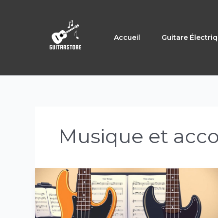
Aller
au
contenu
Accueil
Guitare Électri
Musique et acco
Comment
accorder
une
guitare