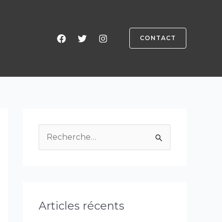
CONTACT
R
e
c
h
e
Articles récents
r