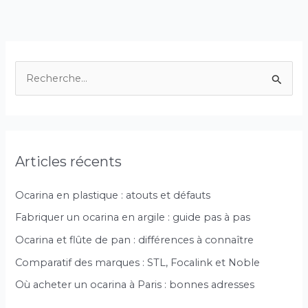
R
e
c
h
Articles récents
e
r
Ocarina en plastique : atouts et défauts
c
Fabriquer un ocarina en argile : guide pas à pas
h
Ocarina et flûte de pan : différences à connaître
e
r
Comparatif des marques : STL, Focalink et Noble
Où acheter un ocarina à Paris : bonnes adresses
: