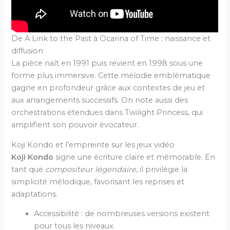
De A Link to the Past à Ocarina of Time : naissance et
diffusion
La pièce naît en 1991 puis revient en 1998 sous une
forme plus immersive. Cette mélodie emblématique
gagne en profondeur grâce aux contextes de jeu et
aux arrangements successifs. On note aussi des
orchestrations étendues dans Twilight Princess, qui
amplifient son pouvoir évocateur.
Koji Kondo et l’empreinte sur les jeux vidéo
Koji Kondo
signe une écriture claire et mémorable. En
tant que
compositeur légendaire
, il privilégie la
simplicité mélodique, favorisant les reprises et
adaptations.
Accessibilité : de nombreuses versions existent
pour tous les niveaux.