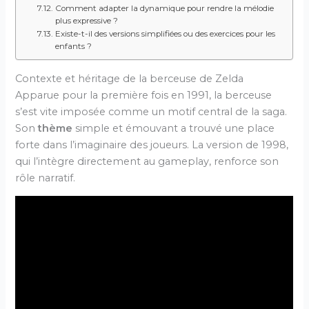
Comment adapter la dynamique pour rendre la mélodie
plus expressive ?
Existe-t-il des versions simplifiées ou des exercices pour les
enfants ?
Contexte et héritage de la berceuse de Zelda
Apparue pour la première fois en 1991, la berceuse
s’est vite imposée comme un motif central de la saga.
Son
thème
simple et émouvant a trouvé une place
forte dans l’imaginaire des joueurs. La version de 1998,
qui l’intègre directement au gameplay, renforce son
rôle narratif.