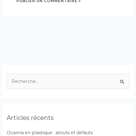
R
e
c
h
Articles récents
e
r
Ocarina en plastique : atouts et défauts
c